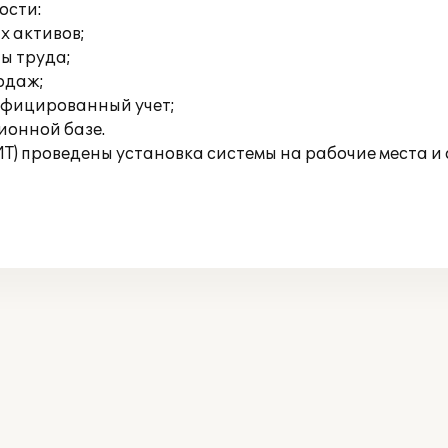
ости:
х активов;
ты труда;
родаж;
ифицированный учет;
ионной базе.
ИТ) проведены установка системы на рабочие места и 