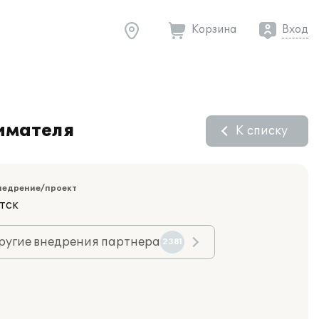
Корзина
Вход
имателя
К списку
недрение/проект
тск
ругие внедрения партнера
2381