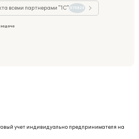
та всеми партнерами "1С"
575825
 задача
оговый учет индивидуально предпринимателя на