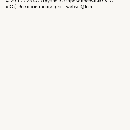
© 2011-2026 АО «Группа 1С» (правопреемник ООО
«1С»). Все права защищены.
websol@1c.ru