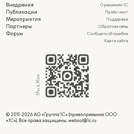
Внедрения
О решениях 1С
Публикации
Прайс-лист
Мероприятия
Поддержка
Партнеры
Обратная связь
Форум
Сообщить об ошибке
Карта сайта
Мы в Max
© 2011-2026 АО «Группа 1С» (правопреемник ООО
«1С»). Все права защищены.
websol@1c.ru