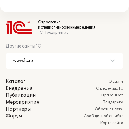
Отраслевые
и специализированные решения
1С:Предприятие
Другие сайты 1С
Каталог
О сайте
Внедрения
О решениях 1С
Публикации
Прайс-лист
Мероприятия
Поддержка
Партнеры
Обратная связь
Форум
Сообщить об ошибке
Карта сайта