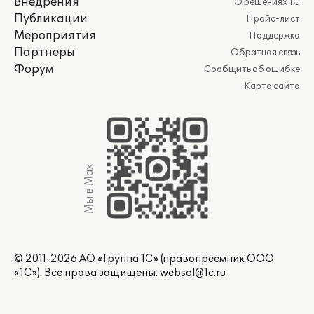
Внедрения
О решениях 1С
Публикации
Прайс-лист
Мероприятия
Поддержка
Партнеры
Обратная связь
Форум
Сообщить об ошибке
Карта сайта
Мы в Max
© 2011-2026 АО «Группа 1С» (правопреемник ООО
«1С»). Все права защищены.
websol@1c.ru