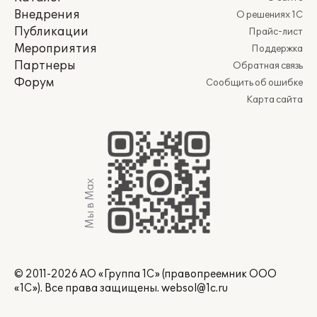
Внедрения
О решениях 1С
Публикации
Прайс-лист
Мероприятия
Поддержка
Партнеры
Обратная связь
Форум
Сообщить об ошибке
Карта сайта
Мы в Max
© 2011-2026 АО «Группа 1С» (правопреемник ООО
«1С»). Все права защищены.
websol@1c.ru