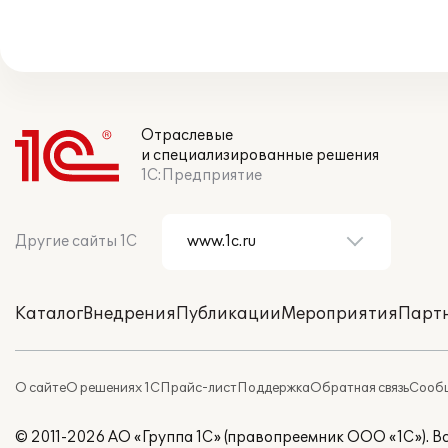
Отраслевые
и специализированные решения
1С:Предприятие
Другие сайты 1С
Каталог
Внедрения
Публикации
Мероприятия
Парт
О сайте
О решениях 1С
Прайс-лист
Поддержка
Обратная связь
Сообщ
© 2011-2026 АО «Группа 1С» (правопреемник ООО «1С»). 