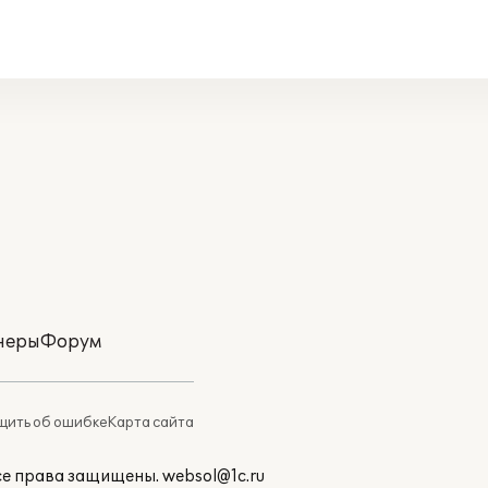
неры
Форум
ить об ошибке
Карта сайта
Все права защищены.
websol@1c.ru