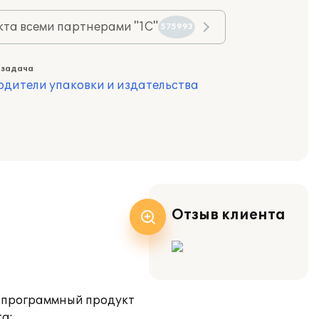
та всеми партнерами "1С"
575993
 задача
одители упаковки и издательства
Отзыв клиента
н программный продукт
та: