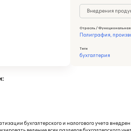
Внедрения продук
Отрасль / Функциональная
Полиграфия, произв
Теги
бухгалтерия
и:
атизации бухгалтерского и налогового учета внедре
изировать ведение всех разделов бухгалтерского уче