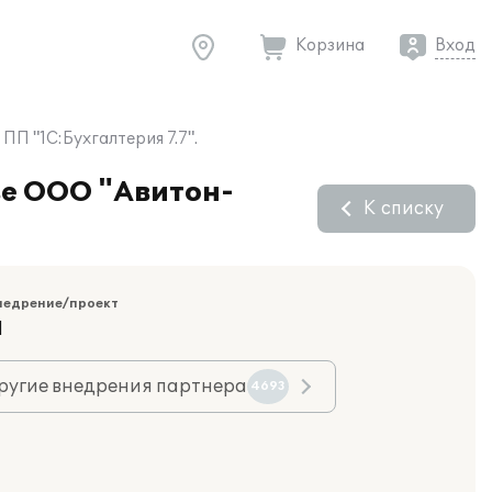
Корзина
Вход
ПП "1С:Бухгалтерия 7.7".
ве ООО "Авитон-
К списку
недрение/проект
Я
ругие внедрения партнера
4693