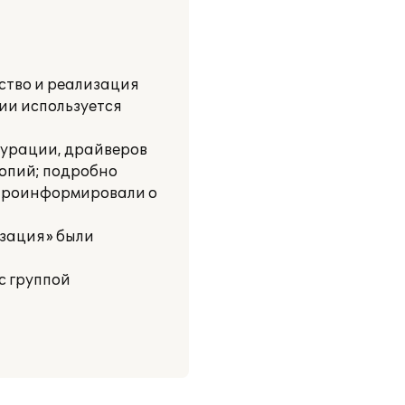
ство и реализация
ии используется
гурации, драйверов
копий; подробно
 Проинформировали о
изация» были
с группой