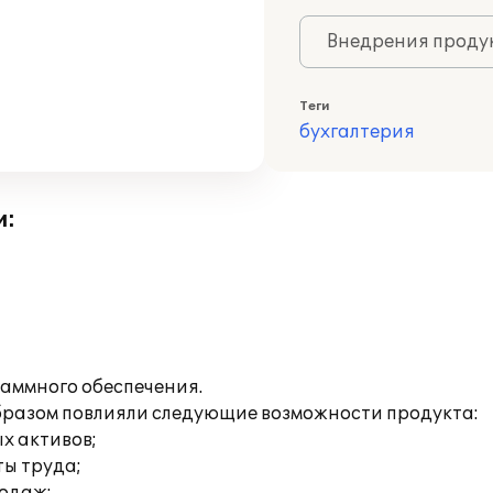
Внедрения продук
Теги
бухгалтерия
и:
аммного обеспечения.
образом повлияли следующие возможности продукта:
х активов;
ты труда;