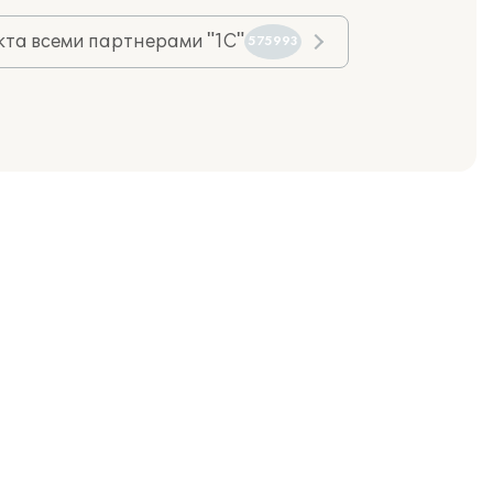
та всеми партнерами "1С"
575993