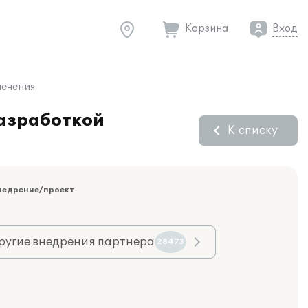
Корзина
Вход
печения
разработкой
К списку
недрение/проект
ругие внедрения партнера
28473