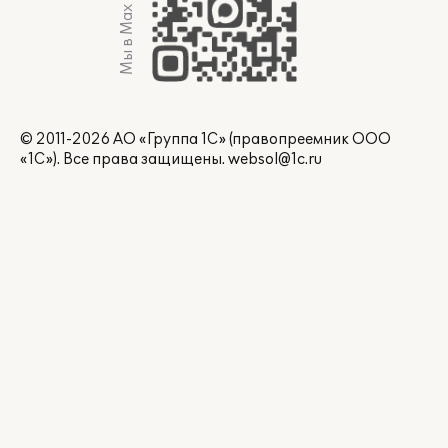
Мы в Max
© 2011-2026 АО «Группа 1С» (правопреемник ООО
«1С»). Все права защищены.
websol@1c.ru