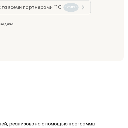
та всеми партнерами "1С"
575825
 задача
лей, реализована с помощью программы