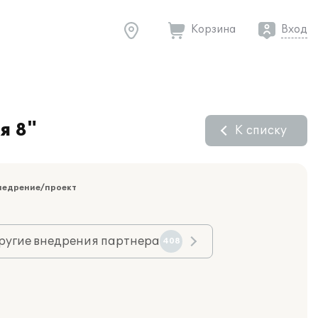
Корзина
Вход
я 8"
К списку
недрение/проект
ругие внедрения партнера
408