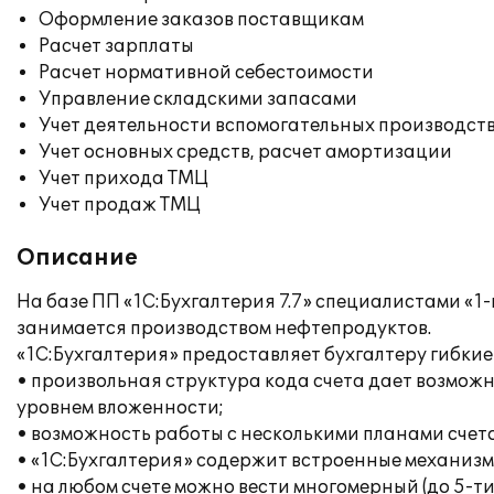
Оформление заказов поставщикам
Расчет зарплаты
Расчет нормативной себестоимости
Управление складскими запасами
Учет деятельности вспомогательных производст
Учет основных средств, расчет амортизации
Учет прихода ТМЦ
Учет продаж ТМЦ
Описание
На базе ПП «1С:Бухгалтерия 7.7» специалистами «1
занимается производством нефтепродуктов.
«1С:Бухгалтерия» предоставляет бухгалтеру гибкие
• произвольная структура кода счета дает возможн
уровнем вложенности;
• возможность работы с несколькими планами счетов
• «1С:Бухгалтерия» содержит встроенные механизм
• на любом счете можно вести многомерный (до 5-т