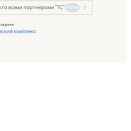
та всеми партнерами "1С"
575930
 задача
еский комплекс