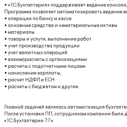
• «1С:Бухгалтерия» поддерживает ведение консоли
Программа позволяет автоматизировать ведение вс
• операции по банку и кассе
• основные средства и нематериальные активы
• материалы
• товары и услуги, выполнение работ
• учет производства продукции
• учет валютных операций
• взаиморасчеты с организациями
• расчеты с подотчетными лицами
• начисление зарплаты,
• расчет НДФЛ и ЕСН
• расчеты с бюджетом и другие.
Главной задачей являлась автоматизация бухгалтер
После установки ПП, сотрудникам компании были д
«1С:Бухгалтерии 7.7».