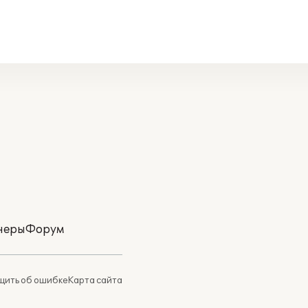
неры
Форум
ить об ошибке
Карта сайта