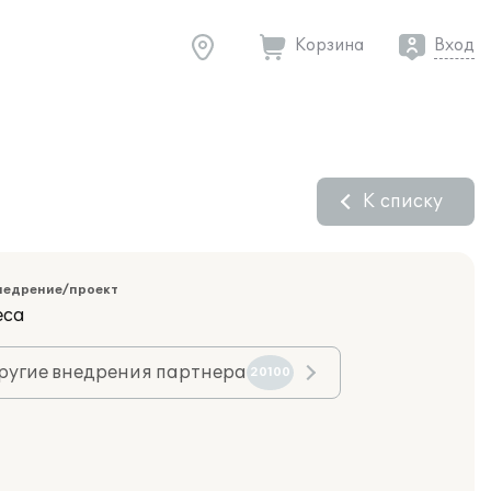
Корзина
Вход
К списку
недрение/проект
еса
ругие внедрения партнера
20100