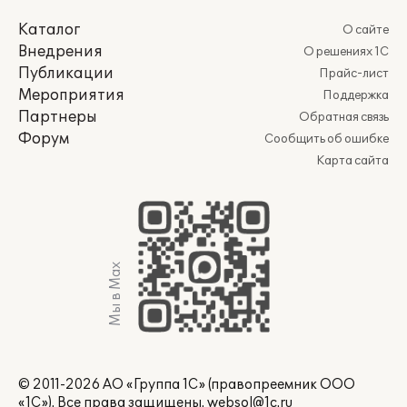
Каталог
О сайте
Внедрения
О решениях 1С
Публикации
Прайс-лист
Мероприятия
Поддержка
Партнеры
Обратная связь
Форум
Сообщить об ошибке
Карта сайта
Мы в Max
© 2011-2026 АО «Группа 1С» (правопреемник ООО
«1С»). Все права защищены.
websol@1c.ru