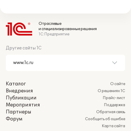
Отраслевые
и специализированные решения
1С:Предприятие
Другие сайты 1С
Каталог
О сайте
Внедрения
О решениях 1С
Публикации
Прайс-лист
Мероприятия
Поддержка
Партнеры
Обратная связь
Форум
Сообщить об ошибке
Карта сайта