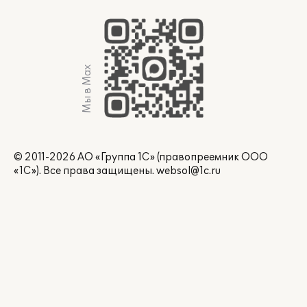
Мы в Max
© 2011-2026 АО «Группа 1С» (правопреемник ООО
«1С»). Все права защищены.
websol@1c.ru