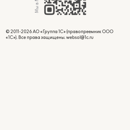
Мы в Max
© 2011-2026 АО «Группа 1С» (правопреемник ООО
«1С»). Все права защищены.
websol@1c.ru