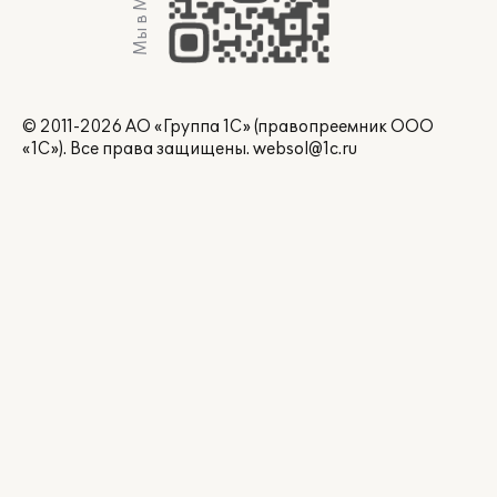
Мы в Max
© 2011-2026 АО «Группа 1С» (правопреемник ООО
«1С»). Все права защищены.
websol@1c.ru