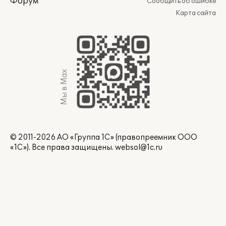
Форум
Сообщить об ошибке
Карта сайта
Мы в Max
© 2011-2026 АО «Группа 1С» (правопреемник ООО
«1С»). Все права защищены.
websol@1c.ru