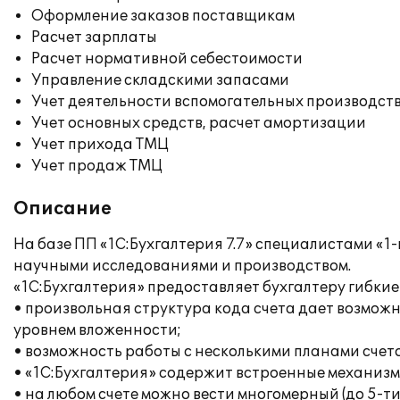
Оформление заказов поставщикам
Расчет зарплаты
Расчет нормативной себестоимости
Управление складскими запасами
Учет деятельности вспомогательных производст
Учет основных средств, расчет амортизации
Учет прихода ТМЦ
Учет продаж ТМЦ
Описание
На базе ПП «1С:Бухгалтерия 7.7» специалистами «1
научными исследованиями и производством.
«1С:Бухгалтерия» предоставляет бухгалтеру гибкие
• произвольная структура кода счета дает возможн
уровнем вложенности;
• возможность работы с несколькими планами счетов
• «1С:Бухгалтерия» содержит встроенные механизм
• на любом счете можно вести многомерный (до 5-т