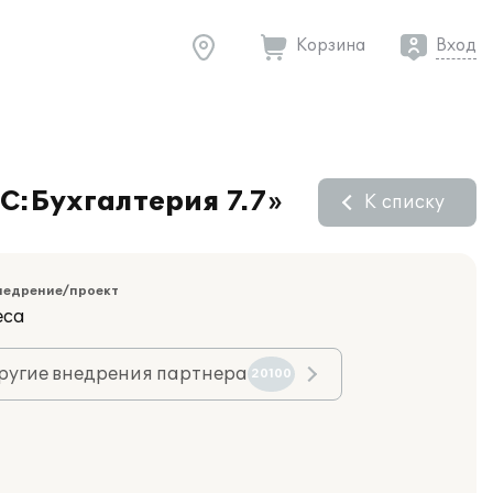
Корзина
Вход
С:Бухгалтерия 7.7»
К списку
недрение/проект
еса
ругие внедрения партнера
20100