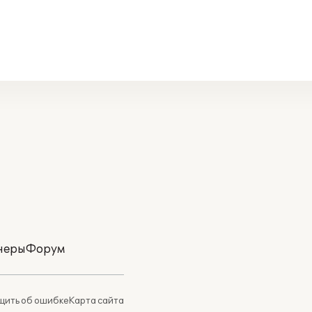
неры
Форум
ить об ошибке
Карта сайта