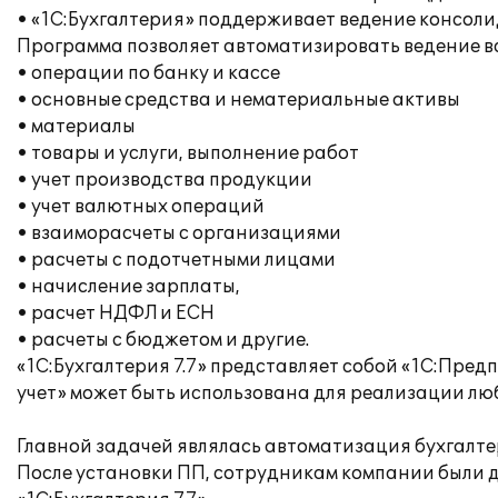
• «1С:Бухгалтерия» поддерживает ведение консоли
Программа позволяет автоматизировать ведение вс
• операции по банку и кассе
• основные средства и нематериальные активы
• материалы
• товары и услуги, выполнение работ
• учет производства продукции
• учет валютных операций
• взаиморасчеты с организациями
• расчеты с подотчетными лицами
• начисление зарплаты,
• расчет НДФЛ и ЕСН
• расчеты с бюджетом и другие.
«1С:Бухгалтерия 7.7» представляет собой «1С:Пред
учет» может быть использована для реализации люб
Главной задачей являлась автоматизация бухгалтер
После установки ПП, сотрудникам компании были д