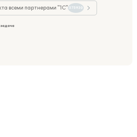
та всеми партнерами "1С"
575930
 задача