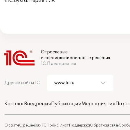
«1С:Бухгалтерия 7.7».
Отраслевые
и специализированные решения
1С:Предприятие
Другие сайты 1С
Каталог
Внедрения
Публикации
Мероприятия
Парт
О сайте
О решениях 1С
Прайс-лист
Поддержка
Обратная связь
Сообщ