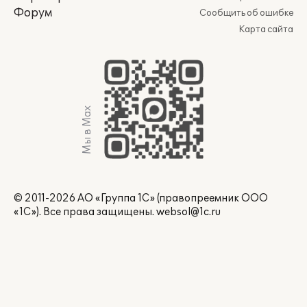
Форум
Сообщить об ошибке
Карта сайта
Мы в Max
© 2011-2026 АО «Группа 1С» (правопреемник ООО
«1С»). Все права защищены.
websol@1c.ru