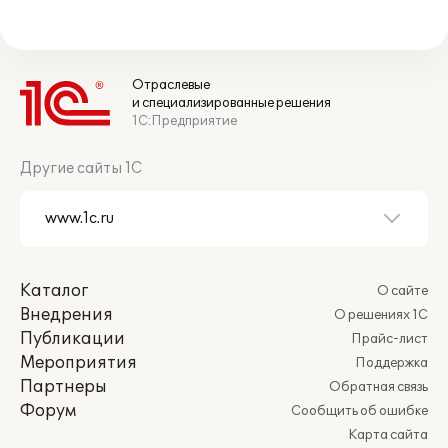
Отраслевые
и специализированные решения
1С:Предприятие
Другие сайты 1С
Каталог
О сайте
Внедрения
О решениях 1С
Публикации
Прайс-лист
Мероприятия
Поддержка
Партнеры
Обратная связь
Форум
Сообщить об ошибке
Карта сайта