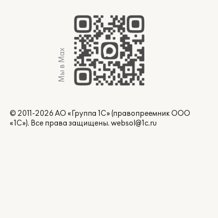
Мы в Max
© 2011-2026 АО «Группа 1С» (правопреемник ООО
«1С»). Все права защищены.
websol@1c.ru