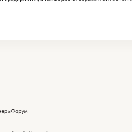
неры
Форум