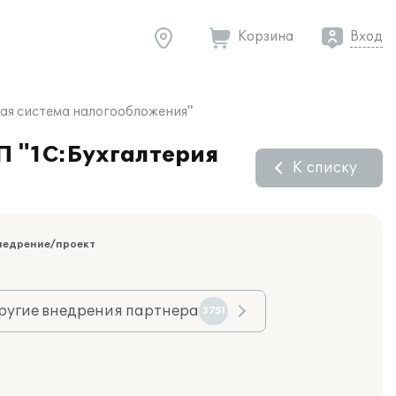
Корзина
Вход
ная система налогообложения"
П "1С:Бухгалтерия
К списку
недрение/проект
ругие внедрения партнера
3751