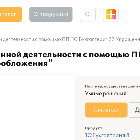
аталог
О продукции
й деятельности с помощью ПП "1С:Бухгалтерия 7.7. Упрощен
енной деятельности с помощью П
гообложения"
Партнер, осуществивший в
Умные решения
Связаться
Д
Продукт
1С:Бухгалтерия 8