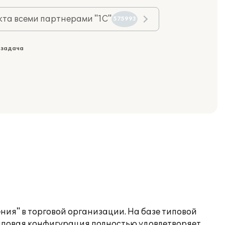
та всеми партнерами "1С"
575993
 задача
ния" в торговой организации. На базе типовой
Типовая конфигурация полностью удовлетворяет