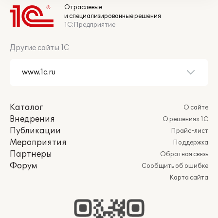
Отраслевые
и специализированные решения
1С:Предприятие
Другие сайты 1С
Каталог
О сайте
Внедрения
О решениях 1С
Публикации
Прайс-лист
Мероприятия
Поддержка
Партнеры
Обратная связь
Форум
Сообщить об ошибке
Карта сайта