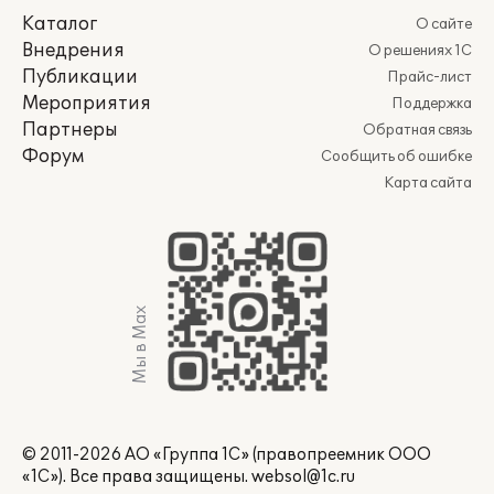
Каталог
О сайте
Внедрения
О решениях 1С
Публикации
Прайс-лист
Мероприятия
Поддержка
Партнеры
Обратная связь
Форум
Сообщить об ошибке
Карта сайта
Мы в Max
© 2011-2026 АО «Группа 1С» (правопреемник ООО
«1С»). Все права защищены.
websol@1c.ru