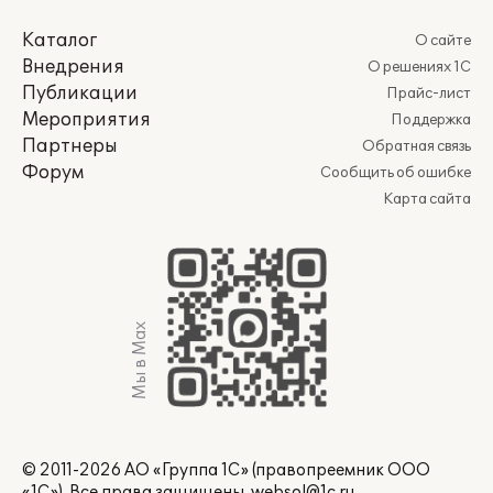
Каталог
О сайте
Внедрения
О решениях 1С
Публикации
Прайс-лист
Мероприятия
Поддержка
Партнеры
Обратная связь
Форум
Сообщить об ошибке
Карта сайта
Мы в Max
© 2011-2026 АО «Группа 1С» (правопреемник ООО
«1С»). Все права защищены.
websol@1c.ru