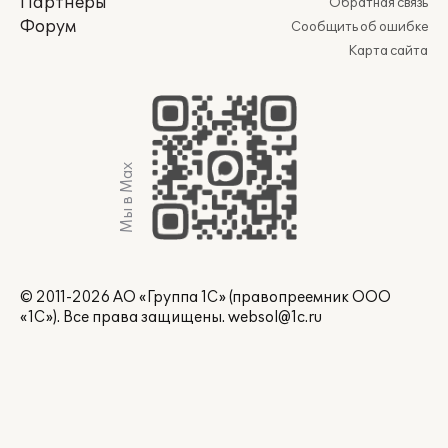
Партнеры
Обратная связь
Форум
Сообщить об ошибке
Карта сайта
Мы в Max
© 2011-2026 АО «Группа 1С» (правопреемник ООО
«1С»). Все права защищены.
websol@1c.ru