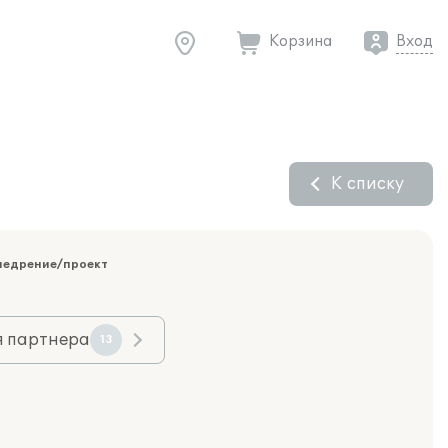
Корзина
Вход
К списку
недрение/проект
я партнера
13