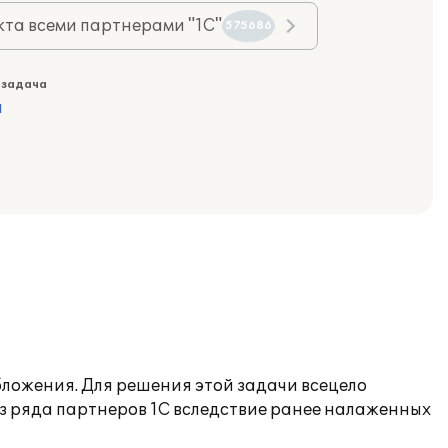
та всеми партнерами "1С"
575686
 задача
а
ложения. Для решения этой задачи всецело
з ряда партнеров 1С вследствие ранее налаженных