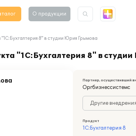
аталог
О продукции
"1С:Бухгалтерия 8" в студии Юрия Грымова
кта "1С:Бухгалтерия 8" в студи
мова
Партнер, осуществивший в
Оргбизнессистемс
Другие внедрени
Продукт
1С:Бухгалтерия 8