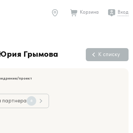
Корзина
Вход
и Юрия Грымова
К списку
недрение/проект
я партнера
6