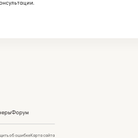
консультации.
неры
Форум
ить об ошибке
Карта сайта