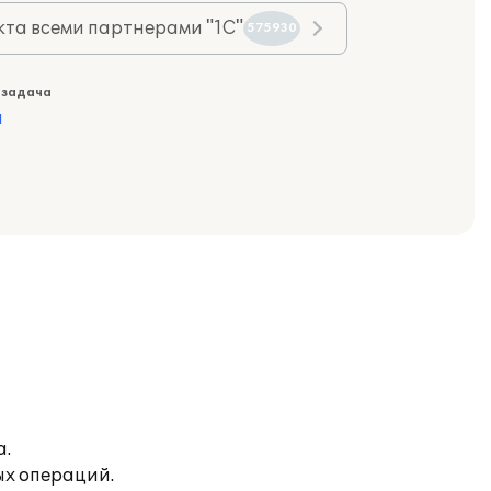
та всеми партнерами "1С"
575930
 задача
а
а.
ых операций.