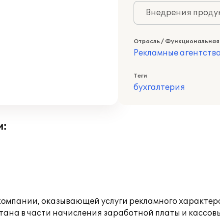
Внедрения продук
Отрасль / Функциональная
Рекламные агентств
Теги
бухгалтерия
и:
компании, оказывающей услуги рекламного характер
ана в части начисления заработной платы и кассов