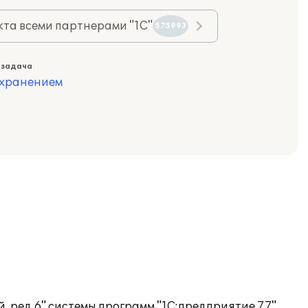
та всеми партнерами "1С"
575993
 задача
охранением
ред.6" системы программ "1С:предприятие 7.7".