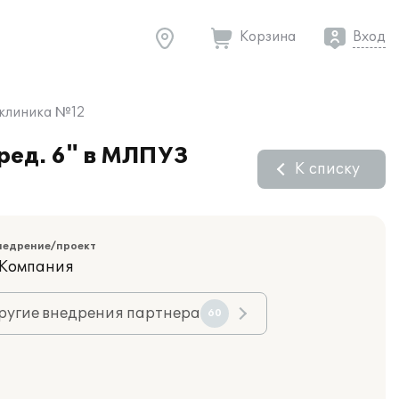
Корзина
Вход
иклиника №12
ред. 6" в МЛПУЗ
К списку
недрение/проект
 Компания
ругие внедрения партнера
60