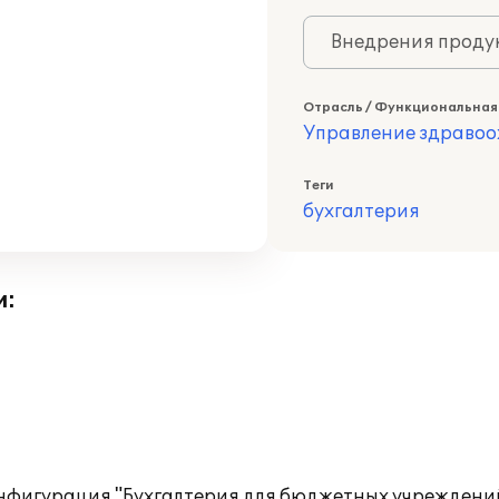
Внедрения продук
Отрасль / Функциональная
Управление здраво
Теги
бухгалтерия
и:
игурация "Бухгалтерия для бюджетных учреждений, 