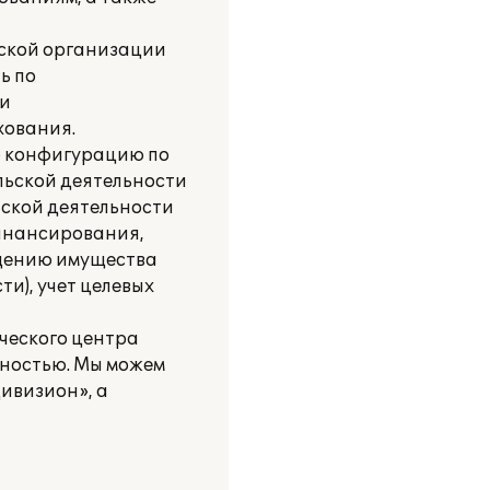
ской организации
ь по
ми
хования.
ю конфигурацию по
ельской деятельности
ьской деятельности
финансирования,
ещению имущества
и), учет целевых
ческого центра
ьностью. Мы можем
ивизион», а