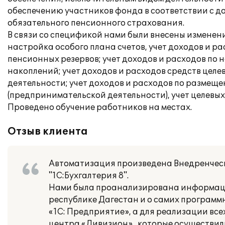
обеспечению участников фонда в соответствии с д
обязательного пенсионного страхования.
В связи со спецификой нами были внесены изменени
настройка особого плана счетов, учет доходов и 
пенсионных резервов; учет доходов и расходов п
накоплений; учет доходов и расходов средств цел
деятельности; учет доходов и расходов по размещ
(предпринимательской деятельности), учет целевых
Проведено обучение работников на местах.
Отзыв клиента
Автоматизация произведена Внедренческ
"1С:Бухгалтерия 8".
Нами была проанализирована информация
республике Дагестан и о самих программ
«1С: Предприятие», а для реализации в
центра «Дивизион» , которые осуществил