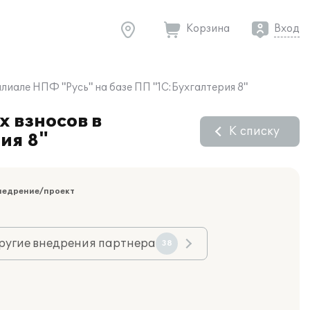
Корзина
Вход
иале НПФ "Русь" на базе ПП "1С:Бухгалтерия 8"
 взносов в
К списку
ия 8"
недрение/проект
ругие внедрения партнера
38