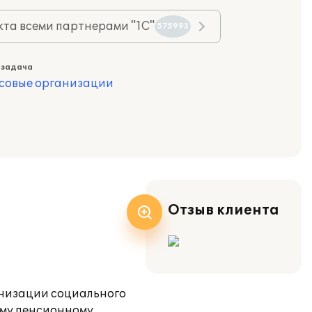
та всеми партнерами "1С"
575993
 задача
совые организации
Отзыв клиента
низации социального
ому пенсионному