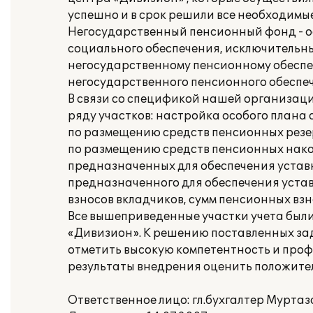
успешно и в срок решили все необходимы
Негосударственный пенсионный фонд - 
социального обеспечения, исключительны
негосударственному пенсионному обеспе
негосударственного пенсионного обеспеч
В связи со спецификой нашей организац
ряду участков: настройка особого плана 
по размещению средств пенсионных резер
по размещению средств пенсионных накоп
предназначенных для обеспечения устав
предназначенного для обеспечения устав
взносов вкладчиков, сумм пенсионных взн
Все вышеприведенные участки учета был
«Дивизион». К решению поставленных за
отметить высокую компетентность и про
результаты внедрения оценить положите
Ответственное лицо: гл.бухгалтер Муртаз