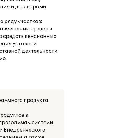
ения и договорами
о ряду участков:
 размещению средств
ю средств пенсионных
чения уставной
уставной деятельности
ие.
раммного продукта
родуктов в
е программам системы
и Внедренческого
ованиям, а также