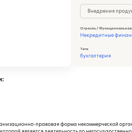
Внедрения продук
Отрасль / Функциональная
Некредитные финан
Теги
бухгалтерия
и:
ганизационно-правовая форма некоммерческой орга
 которой является деятельность по негосударственн