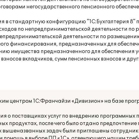
оговорами негосударственного пенсионного обеспеч
я в стандартную конфигурацию "1С:Бухгалтерия 8" п
расходов по непредпринимательской деятельности по
о непредпринимательской деятельности по размещени
евого финансирования, предназначенных для обеспе
ению имущества предназначенного для обеспечения 
 взносов вкладчиков, сумм пенсионных взносов и друг
им центром 1С:Франчайзи «Дивизион» на базе прог
 о поставщиках услуг по внедрению программных п
ных продуктах, после чего было отдано предпочтени
сех вышеназванных задач были приглашены сотрудник
и помощь в выборе ПП «1С», отвечающего нашим треб