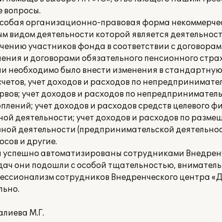
е вопросы.
особая организационно-правовая форма некоммерче
м видом деятельности которой является деятельност
чению участников фонда в соответствии с договора
ения и договорами обязательного пенсионного стра
ии необходимо было внести изменения в стандартну
счетов, учет доходов и расходов по непредпринимат
вов; учет доходов и расходов по непредпринимател
лений; учет доходов и расходов средств целевого 
ной деятельности; учет доходов и расходов по разм
ной деятельности (предпринимательской деятельност
осов и другие.
и успешно автоматизированы сотрудниками Внедрен
дач они подошли с особой тщательностью, внимател
фессионализм сотрудников Внедренческого центра «Д
льно.
алиева М.Г.