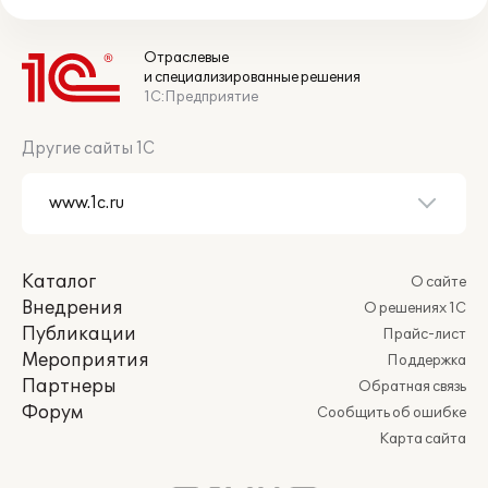
Отраслевые
и специализированные решения
1С:Предприятие
Другие сайты 1С
Каталог
О сайте
Внедрения
О решениях 1С
Публикации
Прайс-лист
Мероприятия
Поддержка
Партнеры
Обратная связь
Форум
Сообщить об ошибке
Карта сайта