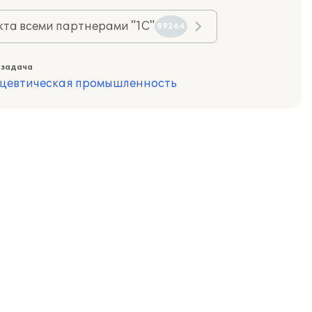
та всеми партнерами "1С"
89264
 задача
цевтическая промышленность