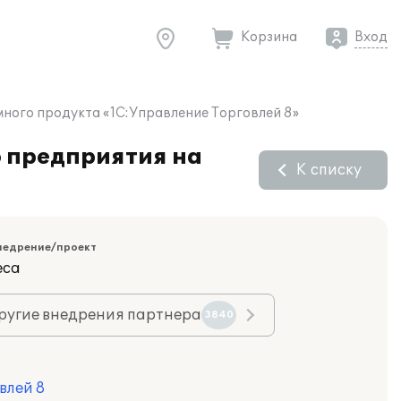
Корзина
Вход
ного продукта «1С:Управление Торговлей 8»
 предприятия на
К списку
недрение/проект
еса
ругие внедрения партнера
3840
влей 8