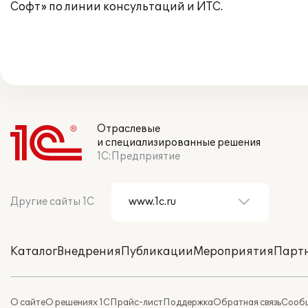
Софт» по линии консультаций и ИТС.
Отраслевые
и специализированные решения
1С:Предприятие
Другие сайты 1С
Каталог
Внедрения
Публикации
Мероприятия
Парт
О сайте
О решениях 1С
Прайс-лист
Поддержка
Обратная связь
Сообщ