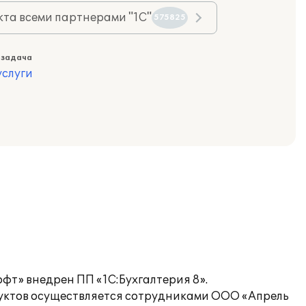
та всеми партнерами "1С"
575825
 задача
слуги
т» внедрен ПП «1С:Бухгалтерия 8».
дуктов осуществляется сотрудниками ООО «Апрель