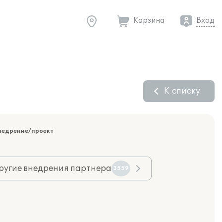
Корзина
Вход
К списку
недрение/проект
ругие внедрения партнера
3559