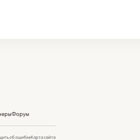
неры
Форум
ить об ошибке
Карта сайта