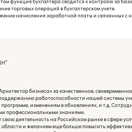
том функция бухгалтера сводится к контролю за ба
е торговых операций в бухгалтерском учете.
ражение начисления заработной платы и связанных с 
ШН"
рхитектор бизнеса» за качественное, своевременное
поддержанию работоспособности нашей системы уче
 программе, изменениям в обновлениях, и т.д. Сотру
ными профессиональными знаниями.
свою деятельность на Российском рынке в сфере услу
й области и желанием еще больше повысить эффекти