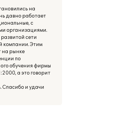
тановились на
нь давно работает
циональные, с
ими организациями.
 развитой сети
й компании. Этим
т на рынке
енции по
ного обучения фирмы
2000, а это говорит
. Спасибо и удачи