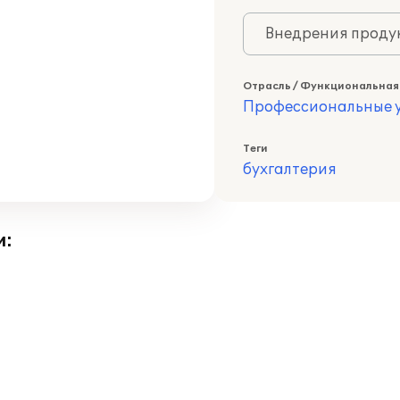
Внедрения продук
Отрасль / Функциональная
Профессиональные у
Теги
бухгалтерия
и: