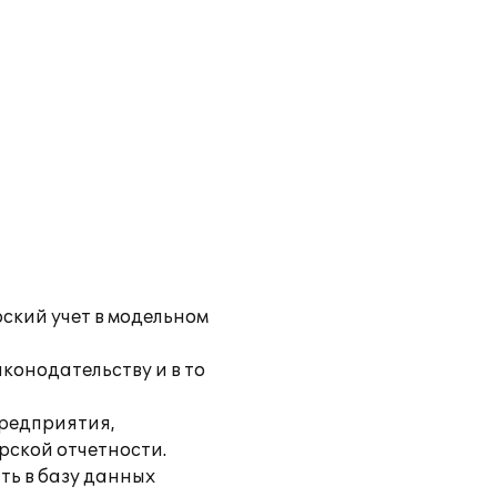
ский учет в модельном
конодательству и в то
предприятия,
рской отчетности.
ть в базу данных