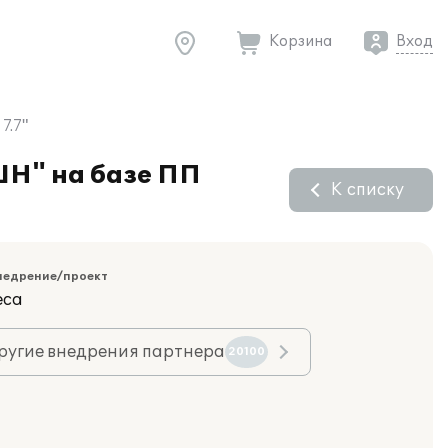
Корзина
Вход
7.7"
ШН" на базе ПП
К списку
недрение/проект
еса
ругие внедрения партнера
20100