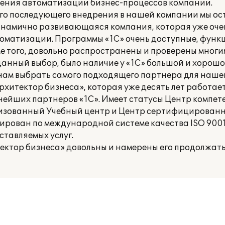
дения автоматизации бизнес-процессов компании.
его последующего внедрения в нашей компании мы ос
динамично развивающаяся компания, которая уже оче
оматизации. Программы «1С» очень доступные, функ
е того, довольно распространены и проверены мног
анный выбор, было наличие у «1С» большой и хорошо
о нам выбрать самого подходящего партнера для наше
рхитектор бизнеса», которая уже десять лет работае
нейших партнеров «1С». Имеет статусы Центр компет
ризованный Учебный центр и Центр сертифицирован
ирован по международной системе качества ISO 9001:
ставляемых услуг.
ектор бизнеса» довольны и намерены его продолжать