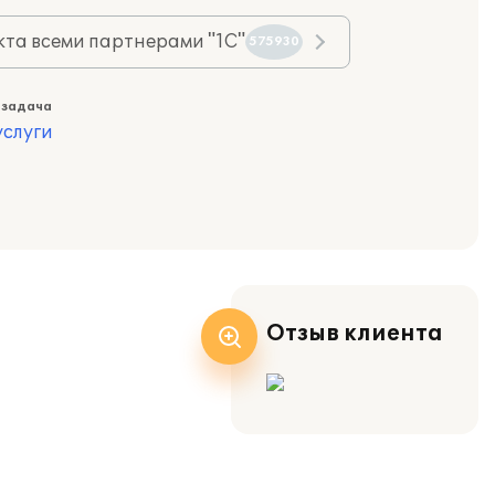
та всеми партнерами "1С"
575930
 задача
слуги
Отзыв клиента