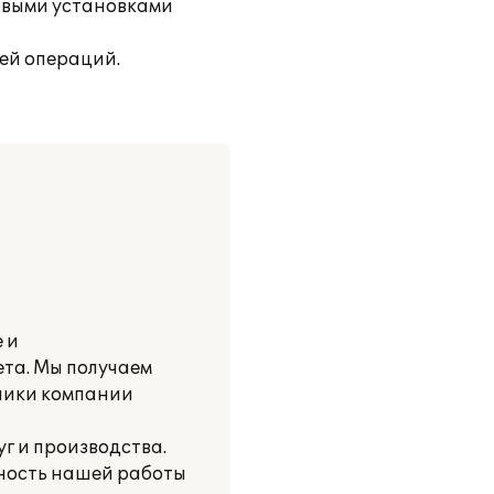
зовыми установками
ней операций.
 и
та. Мы получаем
дники компании
г и производства.
вность нашей работы