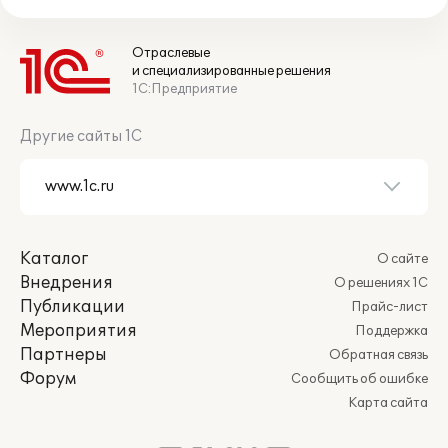
Отраслевые
и специализированные решения
1С:Предприятие
Другие сайты 1С
Каталог
О сайте
Внедрения
О решениях 1С
Публикации
Прайс-лист
Мероприятия
Поддержка
Партнеры
Обратная связь
Форум
Сообщить об ошибке
Карта сайта