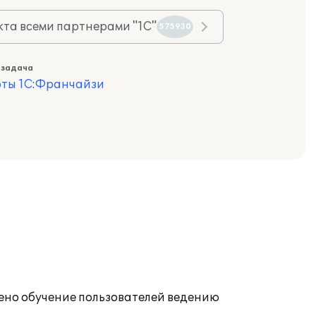
та всеми партнерами "1С"
575930
 задача
оты 1С:Франчайзи
дено обучение пользователей ведению