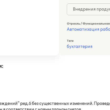
Внедрения продук
Отрасль / Функциональная
Автоматизация раб
Теги
бухгалтерия
и:
реждений" ред.6 без существенных изменений. Прове
 в соответствии с новым планом счетов.