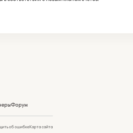
неры
Форум
ить об ошибке
Карта сайта