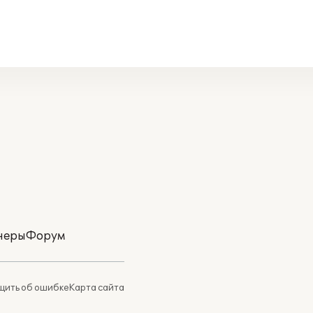
неры
Форум
ить об ошибке
Карта сайта