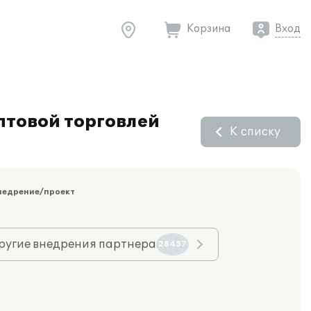
Корзина
Вход
птовой торговлей
К списку
недрение/проект
ругие внедрения партнера
28457