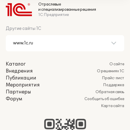
Отраслевые
и специализированные решения
1С:Предприятие
Другие сайты 1С
Каталог
О сайте
Внедрения
О решениях 1С
Публикации
Прайс-лист
Мероприятия
Поддержка
Партнеры
Обратная связь
Форум
Сообщить об ошибке
Карта сайта