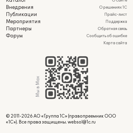
Каталог
О сайте
Внедрения
О решениях 1С
Публикации
Прайс-лист
Мероприятия
Поддержка
Партнеры
Обратная связь
Форум
Сообщить об ошибке
Карта сайта
Мы в Max
© 2011-2026 АО «Группа 1С» (правопреемник ООО
«1С»). Все права защищены.
websol@1c.ru