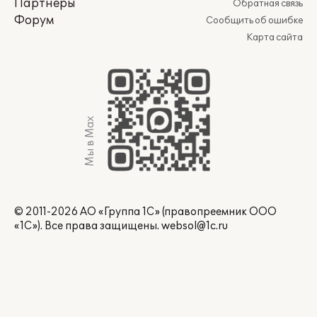
Партнеры
Обратная связь
Форум
Сообщить об ошибке
Карта сайта
Мы в Max
© 2011-2026 АО «Группа 1С» (правопреемник ООО
«1С»). Все права защищены.
websol@1c.ru