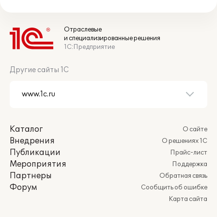
Отраслевые
и специализированные решения
1С:Предприятие
Другие сайты 1С
Каталог
О сайте
Внедрения
О решениях 1С
Публикации
Прайс-лист
Мероприятия
Поддержка
Партнеры
Обратная связь
Форум
Сообщить об ошибке
Карта сайта