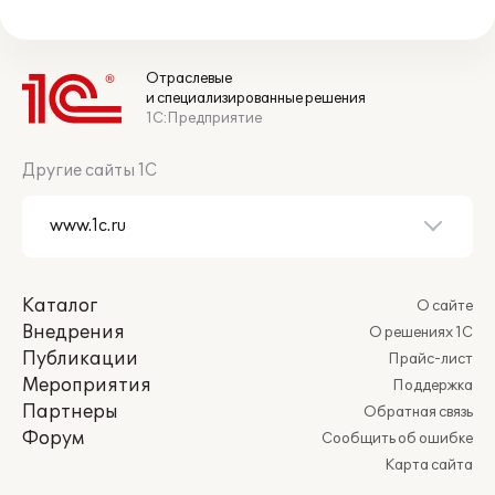
Отраслевые
и специализированные решения
1С:Предприятие
Другие сайты 1С
Каталог
О сайте
Внедрения
О решениях 1С
Публикации
Прайс-лист
Мероприятия
Поддержка
Партнеры
Обратная связь
Форум
Сообщить об ошибке
Карта сайта