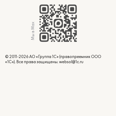
Мы в Max
© 2011-2026 АО «Группа 1С» (правопреемник ООО
«1С»). Все права защищены.
websol@1c.ru