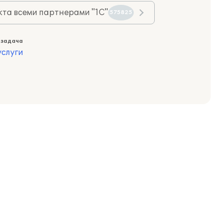
та всеми партнерами "1С"
575825
 задача
слуги