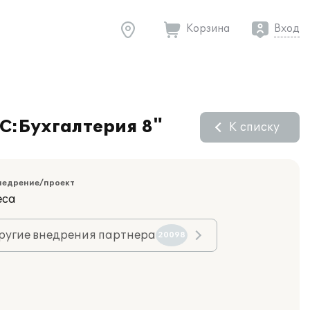
Корзина
Вход
1С:Бухгалтерия 8"
К списку
недрение/проект
еса
ругие внедрения партнера
20098