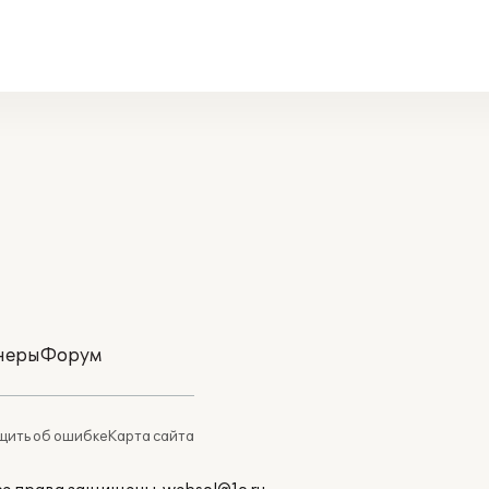
неры
Форум
ить об ошибке
Карта сайта