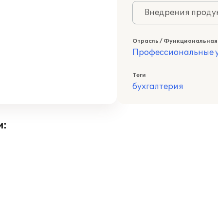
Внедрения продук
Отрасль / Функциональная
Профессиональные у
Теги
бухгалтерия
и: