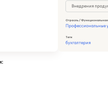
Внедрения продук
Отрасль / Функциональная
Профессиональные у
Теги
бухгалтерия
и: