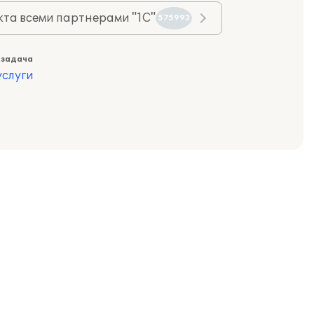
та всеми партнерами "1С"
575993
 задача
слуги