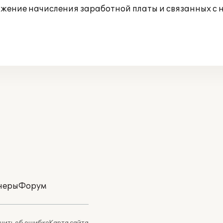
ражение начисления заработной платы и связанных с 
неры
Форум