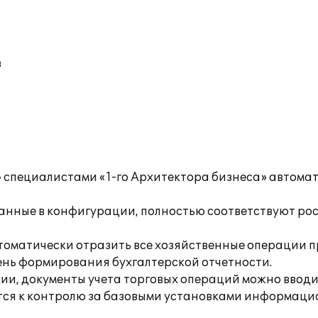
в
специалистами «1-го Архитектора бизнеса» автомат
анные в конфигурации, полностью соответствуют росс
томатически отразить все хозяйственные операции п
ень формирования бухгалтерской отчетности.
ии, документы учета торговых операций можно ввод
ится к контролю за базовыми установками информац