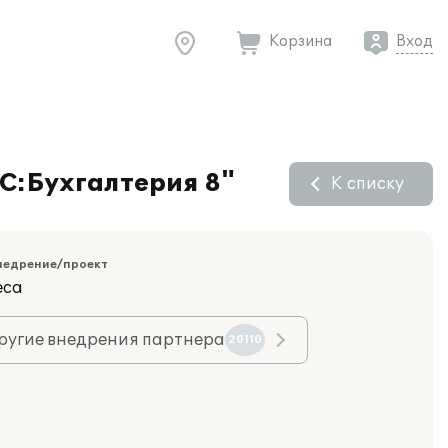
Корзина
Вход
1С:Бухгалтерия 8"
К списку
недрение/проект
еса
ругие внедрения партнера
20110