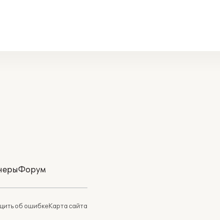
неры
Форум
ить об ошибке
Карта сайта