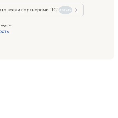
та всеми партнерами "1С"
575930
 задача
ость