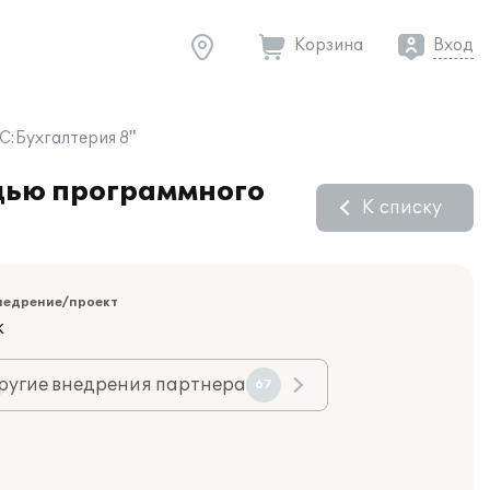
Корзина
Вход
С:Бухгалтерия 8"
ощью программного
К списку
недрение/проект
к
ругие внедрения партнера
67