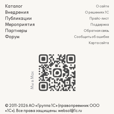
Каталог
О сайте
Внедрения
О решениях 1С
Публикации
Прайс-лист
Мероприятия
Поддержка
Партнеры
Обратная связь
Форум
Сообщить об ошибке
Карта сайта
Мы в Max
© 2011-2026 АО «Группа 1С» (правопреемник ООО
«1С»). Все права защищены.
websol@1c.ru