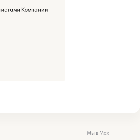
алистами Компании
Мы в Max