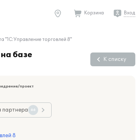
Корзина
Вход
а "1С:Управление торговлей 8"
на базе
К списку
недрение/проект
я партнера
66
влей 8