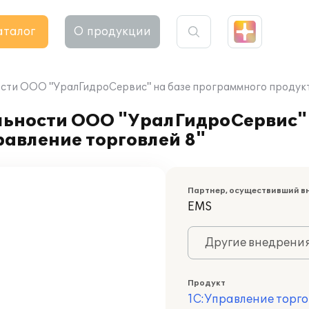
аталог
О продукции
сти ООО "УралГидроСервис" на базе программного продукт
льности ООО "УралГидроСервис" 
авление торговлей 8"
Партнер, осуществивший в
EMS
Другие внедрени
Продукт
1С:Управление торго