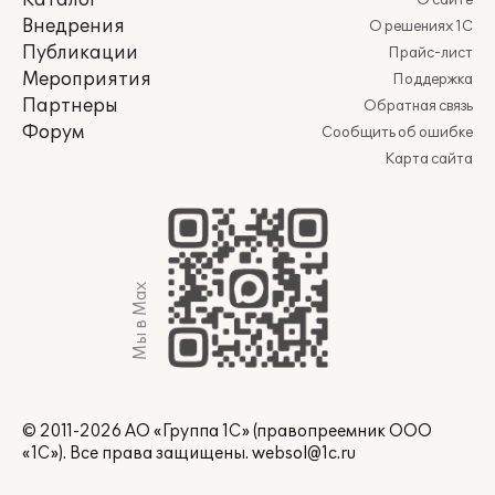
Каталог
О сайте
Внедрения
О решениях 1С
Публикации
Прайс-лист
Мероприятия
Поддержка
Партнеры
Обратная связь
Форум
Сообщить об ошибке
Карта сайта
Мы в Max
© 2011-2026 АО «Группа 1С» (правопреемник ООО
«1С»). Все права защищены.
websol@1c.ru