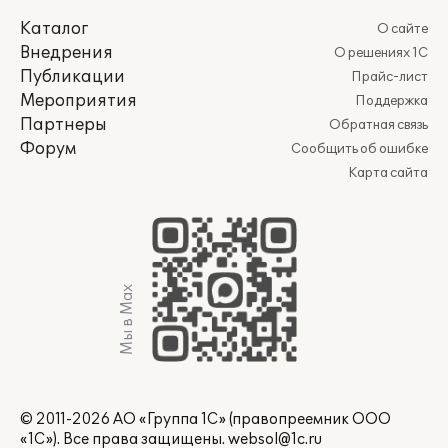
Каталог
О сайте
Внедрения
О решениях 1С
Публикации
Прайс-лист
Мероприятия
Поддержка
Партнеры
Обратная связь
Форум
Сообщить об ошибке
Карта сайта
Мы в Max
© 2011-2026 АО «Группа 1С» (правопреемник ООО
«1С»). Все права защищены.
websol@1c.ru