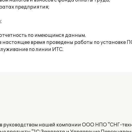
ом налогов и взносов с фонда оплаты труда;
тратах предприятия;
;
отчетность по имеющимся данным.
 в настоящее время проведены работы по установке П
служивание по линии ИТС.
ов руководством нашей компании ООО НПО "СНГ-техн