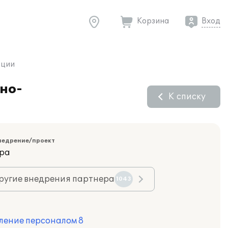
Корзина
Вход
ации
но-
К списку
недрение/проект
ара
ругие внедрения партнера
1043
ление персоналом 8