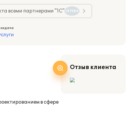
та всеми партнерами "1С"
147084
 задача
слуги
Отзыв клиента
роектированием в сфере