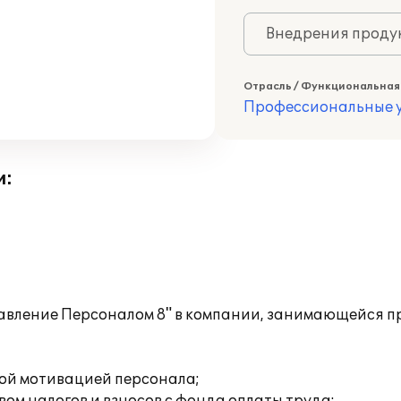
Внедрения продук
Отрасль / Функциональная
Профессиональные у
и:
авление Персоналом 8" в компании, занимающейся п
:
вой мотивацией персонала;