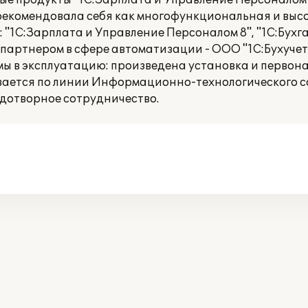
 продукты "1С:Зарплата и Управление Персоналом 8
зарекомендовала себя как многофункциональная и в
"1С:Зарплата и Управление Персоналом 8", "1С:Бухгал
партнером в сфере автоматизации - ООО "1С:Бухучет и
емы в эксплуатацию: произведена установка и перво
ается по линии Информационно-технологического со
одотворное сотрудничество.