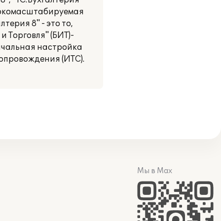
", "1С:Бухгалтерия
ысокомасштабируемая
терия 8" - это то,
 Торговля" (БИТ)-
начальная настройка
провождения (ИТС).
Мы в Max