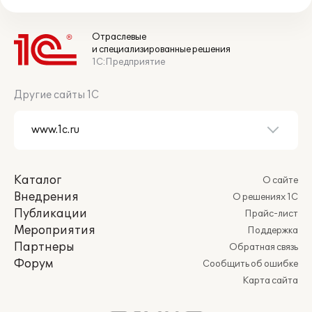
Отраслевые
и специализированные решения
1С:Предприятие
Другие сайты 1С
Каталог
О сайте
Внедрения
О решениях 1С
Публикации
Прайс-лист
Мероприятия
Поддержка
Партнеры
Обратная связь
Форум
Сообщить об ошибке
Карта сайта