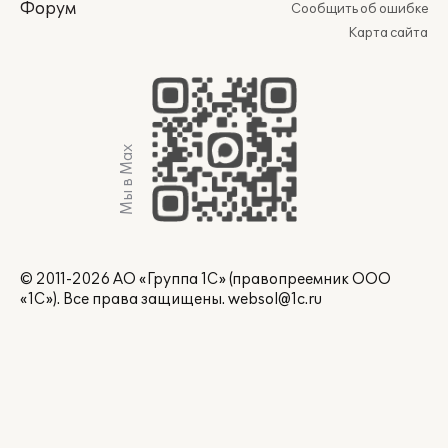
Форум
Сообщить об ошибке
Карта сайта
Мы в Max
© 2011-2026 АО «Группа 1С» (правопреемник ООО
«1С»). Все права защищены.
websol@1c.ru